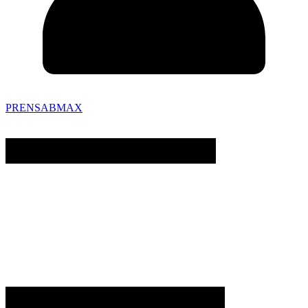
PRENSABMAX
PATROCINADORES
Archivo de Noticias AX