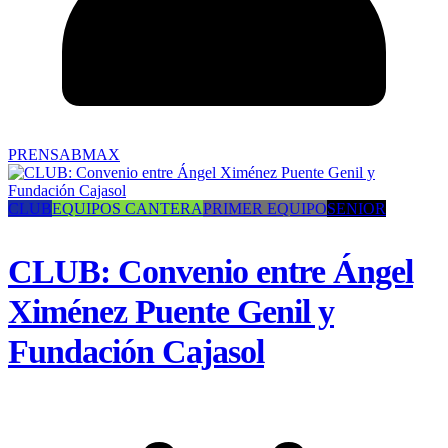
PRENSABMAX
CLUB
EQUIPOS CANTERA
PRIMER EQUIPO
SENIOR
CLUB: Convenio entre Ángel
Ximénez Puente Genil y
Fundación Cajasol