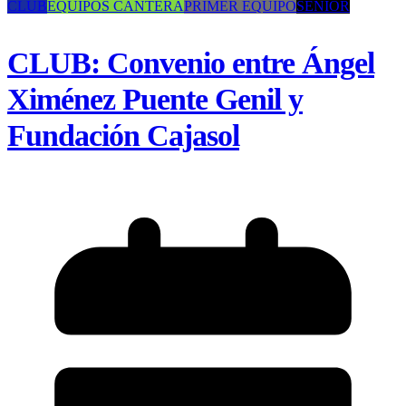
CLUB
EQUIPOS CANTERA
PRIMER EQUIPO
SENIOR
CLUB: Convenio entre Ángel
Ximénez Puente Genil y
Fundación Cajasol