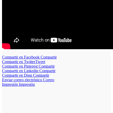
Compartir en Facebook
Compartir
Compartir en Twitter
Tweet
Compartir en Pinterest
Compartir
Compartir en Linkedin
Compartir
Compartir en Digg
Compartir
Enviar correo electrónico
Correo
Impresión
Impresión