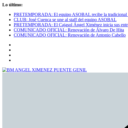
Saltar
Lo último:
al
PRETEMPORADA: El equipo ASOBAL recibe la tradicional bie
contenido
CLUB: José Cuenca se une al staff del equipo ASOBAL
PRETEMPORADA: El Cajasol Ángel Ximénez inicia sus entr
COMUNICADO OFICIAL: Renovación de Álvaro De Hita
COMUNICADO OFICIAL: Renovación de Antonio Cabello