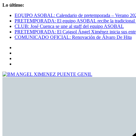
Saltar
Lo último:
al
EQUIPO ASOBAL: Calendario de pretemporada – Verano 20
contenido
PRETEMPORADA: El equipo ASOBAL recibe la tradicional bie
CLUB: José Cuenca se une al staff del equipo ASOBAL
PRETEMPORADA: El Cajasol Ángel Ximénez inicia sus entr
COMUNICADO OFICIAL: Renovación de Álvaro De Hita